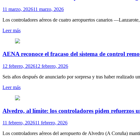
11 marzo, 2026
11 marzo, 2026
Los controladores aéreos de cuatro aeropuertos canarios —Lanzarote, 
Leer más
AENA reco­noce el fra­caso del sis­tema de con­trol remot
12 febrero, 2026
12 febrero, 2026
Seis años des­pués de anun­ciarlo por sor­presa y tras haber rea­li­zado un g
Leer más
Alvedro, al límite: los controladores piden refuerzos u
11 febrero, 2026
11 febrero, 2026
Los controladores aéreos del aeropuerto de Alvedro (A Coruña) mantie