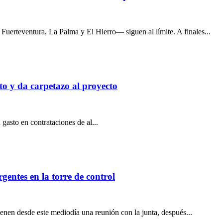
Fuerteventura, La Palma y El Hierro— siguen al límite. A finales...
o y da car­pe­tazo al pro­yecto
asto en con­tra­ta­cio­nes de al...
rgentes en la torre de control
nen desde este mediodía una reunión con la junta, después...