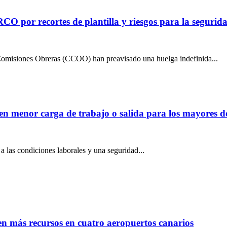
or recortes de plantilla y riesgos para la segurida
omisiones Obreras (CCOO) han preavisado una huelga indefinida...
den menor carga de trabajo o salida para los mayores d
a las condiciones laborales y una seguridad...
en más recursos en cuatro aeropuertos canarios