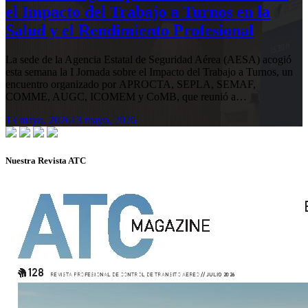
el Impacto del Trabajo a Turnos en la
Salud y el Rendimiento Profesional
La sede de la Agencia Estatal de Seguridad Aérea (AESA) acogió
esta semana la I Jornada sobre el Impacto del Trabajo a Turnos, un
encuentro organizado por APROCTA, SEPLA, SEMAF,
COMME, AUGC, ICOMEM y CoMB, que reunió a…
13 mayo, 2026
13 mayo, 2026
Nuestra Revista ATC