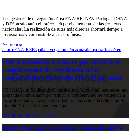
Los gestores de navegación aérea ENAIRE, NAV Portugal, DSNA
y DFS gestionarán el tráfico independientemente de las fronteras
nacionales. La realización de rutas más directas ahorrará tiempo a
los usuarios y combustible a las aerolíneas.
Ver noticia
ahorro
ENAIRE
España
navegación aérea
rutas
tiempo
tráfico aéreo
USCA demanda a Enaire por reducir el
complemento de residencia a los
controladores con reducción de jornada
USCA (Unión Sindical de Controladores Aéreos) ha interpuesto una
demanda contra Enaire por reducir el complemento de residencia a
los profesionales que ejercen su legítimo derecho a la reducción de
jornada. Este sindicato entiende que…
10 julio, 2026
10 julio, 2026
Madrid acoge la primera Jornada sobre