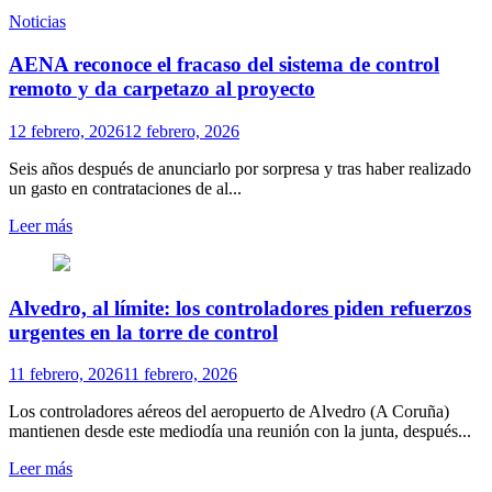
Noticias
AENA reco­noce el fra­caso del sis­tema de con­trol
remoto y da car­pe­tazo al pro­yecto
12 febrero, 2026
12 febrero, 2026
Seis años des­pués de anun­ciarlo por sor­presa y tras haber rea­li­zado
un gasto en con­tra­ta­cio­nes de al...
Leer más
Alvedro, al límite: los controladores piden refuerzos
urgentes en la torre de control
11 febrero, 2026
11 febrero, 2026
Los controladores aéreos del aeropuerto de Alvedro (A Coruña)
mantienen desde este mediodía una reunión con la junta, después...
Leer más