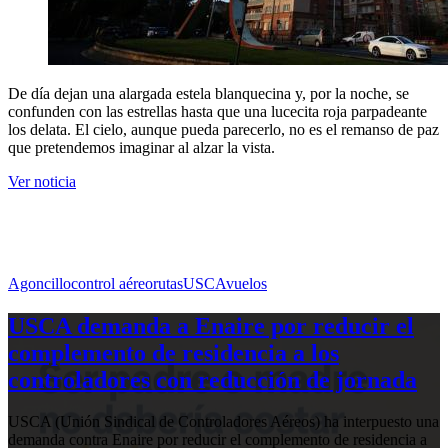
De día dejan una alargada estela blanquecina y, por la noche, se
confunden con las estrellas hasta que una lucecita roja parpadeante
los delata. El cielo, aunque pueda parecerlo, no es el remanso de paz
que pretendemos imaginar al alzar la vista.
Ver noticia
Agoncillo
control aéreo
rutas
USCA
vuelos
USCA demanda a Enaire por reducir el
complemento de residencia a los
controladores con reducción de jornada
USCA (Unión Sindical de Controladores Aéreos) ha interpuesto una
demanda contra Enaire por reducir el complemento de residencia a