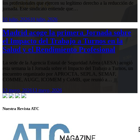
los profesionales que ejercen su legítimo derecho a la reducción de
jornada. Este sindicato entiende que…
10 julio, 2026
10 julio, 2026
Madrid acoge la primera Jornada sobre
el Impacto del Trabajo a Turnos en la
Salud y el Rendimiento Profesional
La sede de la Agencia Estatal de Seguridad Aérea (AESA) acogió
esta semana la I Jornada sobre el Impacto del Trabajo a Turnos, un
encuentro organizado por APROCTA, SEPLA, SEMAF,
COMME, AUGC, ICOMEM y CoMB, que reunió a…
13 mayo, 2026
13 mayo, 2026
Nuestra Revista ATC