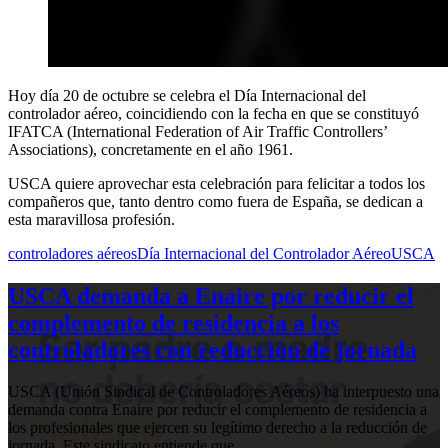
Hoy día 20 de octubre se celebra el Día Internacional del
controlador aéreo, coincidiendo con la fecha en que se constituyó
IFATCA (International Federation of Air Traffic Controllers’
Associations), concretamente en el año 1961.
USCA quiere aprovechar esta celebración para felicitar a todos los
compañeros que, tanto dentro como fuera de España, se dedican a
esta maravillosa profesión.
controladores aéreos
Día Internacional del Controlador Aéreo
USCA
USCA demanda a Enaire por reducir el
complemento de residencia a los
controladores con reducción de jornada
USCA (Unión Sindical de Controladores Aéreos) ha interpuesto una
demanda contra Enaire por reducir el complemento de residencia a
los profesionales que ejercen su legítimo derecho a la reducción de
jornada. Este sindicato entiende que…