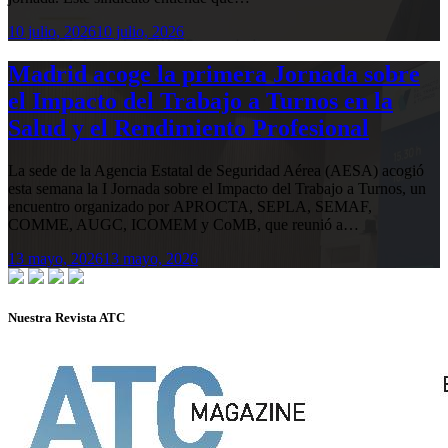
10 julio, 2026
10 julio, 2026
Madrid acoge la primera Jornada sobre
el Impacto del Trabajo a Turnos en la
Salud y el Rendimiento Profesional
La sede de la Agencia Estatal de Seguridad Aérea (AESA) acogió
esta semana la I Jornada sobre el Impacto del Trabajo a Turnos, un
encuentro organizado por APROCTA, SEPLA, SEMAF,
COMME, AUGC, ICOMEM y CoMB, que reunió a…
13 mayo, 2026
13 mayo, 2026
Nuestra Revista ATC