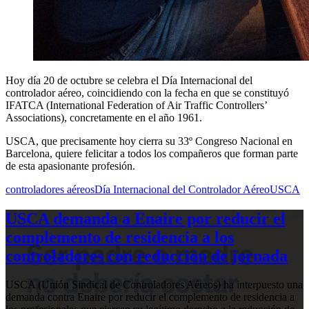
Hoy día 20 de octubre se celebra el Día Internacional del
controlador aéreo, coincidiendo con la fecha en que se constituyó
IFATCA (International Federation of Air Traffic Controllers’
Associations), concretamente en el año 1961.
USCA, que precisamente hoy cierra su 33º Congreso Nacional en
Barcelona, quiere felicitar a todos los compañeros que forman parte
de esta apasionante profesión.
controladores aéreos
Día Internacional del Controlador Aéreo
USCA
USCA demanda a Enaire por reducir el
complemento de residencia a los
controladores con reducción de jornada
USCA (Unión Sindical de Controladores Aéreos) ha interpuesto una
demanda contra Enaire por reducir el complemento de residencia a