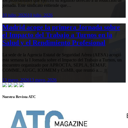
los profesionales que ejercen su legítimo derecho a la reducción de
jornada. Este sindicato entiende que…
10 julio, 2026
10 julio, 2026
Madrid acoge la primera Jornada sobre
el Impacto del Trabajo a Turnos en la
Salud y el Rendimiento Profesional
La sede de la Agencia Estatal de Seguridad Aérea (AESA) acogió
esta semana la I Jornada sobre el Impacto del Trabajo a Turnos, un
encuentro organizado por APROCTA, SEPLA, SEMAF,
COMME, AUGC, ICOMEM y CoMB, que reunió a…
13 mayo, 2026
13 mayo, 2026
Nuestra Revista ATC