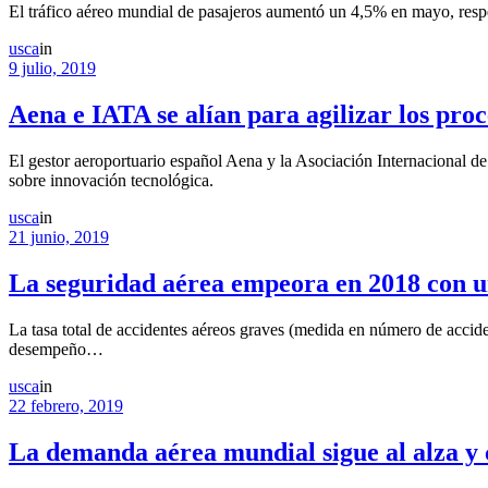
El tráfico aéreo mundial de pasajeros aumentó un 4,5% en mayo, res
usca
in
9 julio, 2019
Aena e IATA se alían para agilizar los pro
El gestor aeroportuario español Aena y la Asociación Internacional d
sobre innovación tecnológica.
usca
in
21 junio, 2019
La seguridad aérea empeora en 2018 con un
La tasa total de accidentes aéreos graves (medida en número de accid
desempeño…
usca
in
22 febrero, 2019
La demanda aérea mundial sigue al alza y