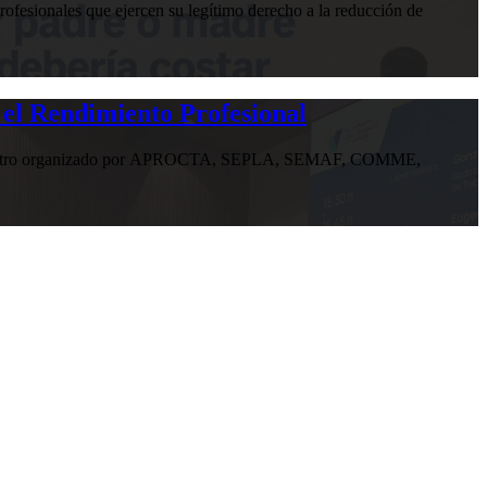
ofesionales que ejercen su legítimo derecho a la reducción de
 el Rendimiento Profesional
n encuentro organizado por APROCTA, SEPLA, SEMAF, COMME,