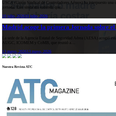
USCA (Unión Sindical de Controladores Aéreos) ha interpuesto una de
jornada. Este sindicato entiende que…
10 julio, 2026
10 julio, 2026
Madrid acoge la primera Jornada sobre el 
La sede de la Agencia Estatal de Seguridad Aérea (AESA) acogió 
AUGC, ICOMEM y CoMB, que reunió a…
13 mayo, 2026
13 mayo, 2026
Nuestra Revista ATC