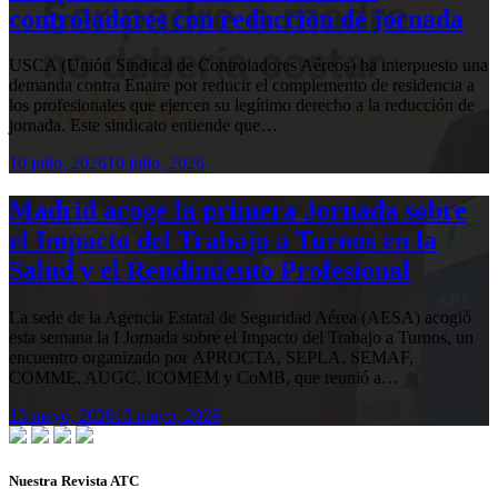
controladores con reducción de jornada
USCA (Unión Sindical de Controladores Aéreos) ha interpuesto una
demanda contra Enaire por reducir el complemento de residencia a
los profesionales que ejercen su legítimo derecho a la reducción de
jornada. Este sindicato entiende que…
10 julio, 2026
10 julio, 2026
Madrid acoge la primera Jornada sobre
el Impacto del Trabajo a Turnos en la
Salud y el Rendimiento Profesional
La sede de la Agencia Estatal de Seguridad Aérea (AESA) acogió
esta semana la I Jornada sobre el Impacto del Trabajo a Turnos, un
encuentro organizado por APROCTA, SEPLA, SEMAF,
COMME, AUGC, ICOMEM y CoMB, que reunió a…
13 mayo, 2026
13 mayo, 2026
Nuestra Revista ATC