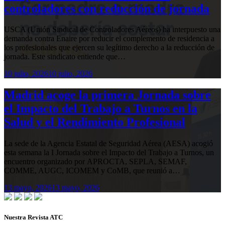
controladores con reducción de jornada
USCA (Unión Sindical de Controladores Aéreos) ha interpuesto una
demanda contra Enaire por reducir el complemento de residencia a
los profesionales que ejercen su legítimo derecho a la reducción de
jornada. Este sindicato entiende que…
10 julio, 2026
10 julio, 2026
Madrid acoge la primera Jornada sobre
el Impacto del Trabajo a Turnos en la
Salud y el Rendimiento Profesional
La sede de la Agencia Estatal de Seguridad Aérea (AESA) acogió
esta semana la I Jornada sobre el Impacto del Trabajo a Turnos, un
encuentro organizado por APROCTA, SEPLA, SEMAF,
COMME, AUGC, ICOMEM y CoMB, que reunió a…
13 mayo, 2026
13 mayo, 2026
Nuestra Revista ATC