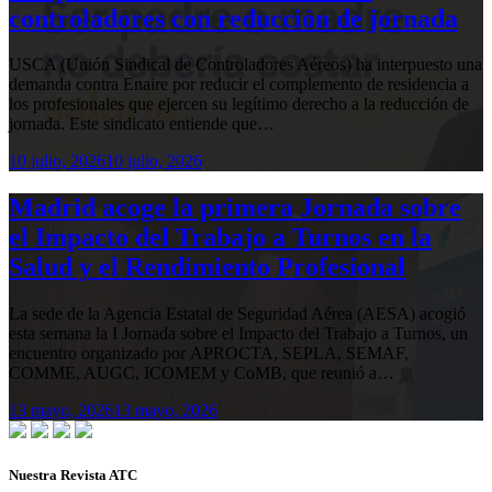
controladores con reducción de jornada
USCA (Unión Sindical de Controladores Aéreos) ha interpuesto una
demanda contra Enaire por reducir el complemento de residencia a
los profesionales que ejercen su legítimo derecho a la reducción de
jornada. Este sindicato entiende que…
10 julio, 2026
10 julio, 2026
Madrid acoge la primera Jornada sobre
el Impacto del Trabajo a Turnos en la
Salud y el Rendimiento Profesional
La sede de la Agencia Estatal de Seguridad Aérea (AESA) acogió
esta semana la I Jornada sobre el Impacto del Trabajo a Turnos, un
encuentro organizado por APROCTA, SEPLA, SEMAF,
COMME, AUGC, ICOMEM y CoMB, que reunió a…
13 mayo, 2026
13 mayo, 2026
Nuestra Revista ATC