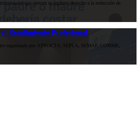
ofesionales que ejercen su legítimo derecho a la reducción de
 el Rendimiento Profesional
n encuentro organizado por APROCTA, SEPLA, SEMAF, COMME,