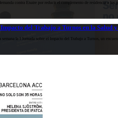
manda contra Enaire por reducir el complemento de residencia a los pr
Impacto del Trabajo a Turnos en la Salud y
esta semana la I Jornada sobre el Impacto del Trabajo a Turnos, u