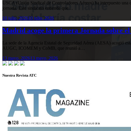
USCA (Unión Sindical de Controladores Aéreos) ha interpuesto una de
jornada. Este sindicato entiende que…
10 julio, 2026
10 julio, 2026
Madrid acoge la primera Jornada sobre el 
La sede de la Agencia Estatal de Seguridad Aérea (AESA) acogió 
AUGC, ICOMEM y CoMB, que reunió a…
13 mayo, 2026
13 mayo, 2026
Nuestra Revista ATC