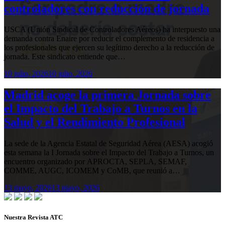
controladores con reducción de jornada
USCA (Unión Sindical de Controladores Aéreos) ha interpuesto una
demanda contra Enaire por reducir el complemento de residencia a
los profesionales que ejercen su legítimo derecho a la reducción de
jornada. Este sindicato entiende que…
10 julio, 2026
10 julio, 2026
Madrid acoge la primera Jornada sobre
el Impacto del Trabajo a Turnos en la
Salud y el Rendimiento Profesional
La sede de la Agencia Estatal de Seguridad Aérea (AESA) acogió
esta semana la I Jornada sobre el Impacto del Trabajo a Turnos, un
encuentro organizado por APROCTA, SEPLA, SEMAF,
COMME, AUGC, ICOMEM y CoMB, que reunió a…
13 mayo, 2026
13 mayo, 2026
Nuestra Revista ATC