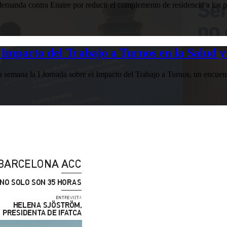
manda contra Enaire por reducir el complemento de residencia a los pr
Impacto del Trabajo a Turnos en la Salud y
esta semana la I Jornada sobre el Impacto del Trabajo a Turnos, u