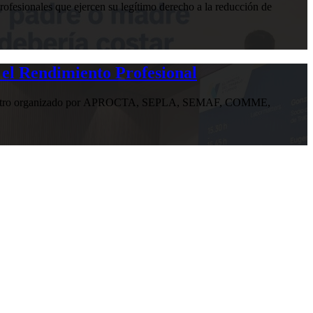
ofesionales que ejercen su legítimo derecho a la reducción de
 el Rendimiento Profesional
n encuentro organizado por APROCTA, SEPLA, SEMAF, COMME,