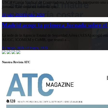
USCA (Unión Sindical de Controladores Aéreos) ha interpuesto una de
jornada. Este sindicato entiende que…
10 julio, 2026
10 julio, 2026
Madrid acoge la primera Jornada sobre el 
La sede de la Agencia Estatal de Seguridad Aérea (AESA) acogió 
AUGC, ICOMEM y CoMB, que reunió a…
13 mayo, 2026
13 mayo, 2026
Nuestra Revista ATC