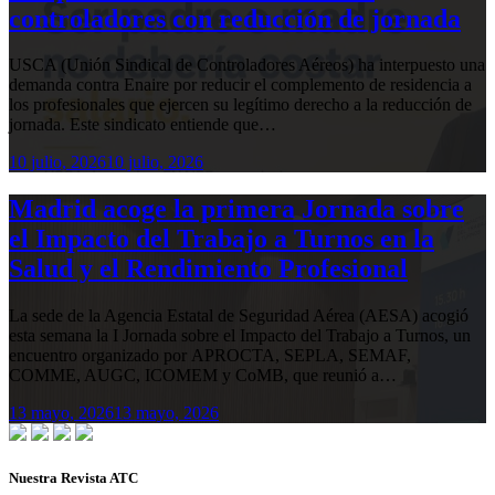
controladores con reducción de jornada
USCA (Unión Sindical de Controladores Aéreos) ha interpuesto una
demanda contra Enaire por reducir el complemento de residencia a
los profesionales que ejercen su legítimo derecho a la reducción de
jornada. Este sindicato entiende que…
10 julio, 2026
10 julio, 2026
Madrid acoge la primera Jornada sobre
el Impacto del Trabajo a Turnos en la
Salud y el Rendimiento Profesional
La sede de la Agencia Estatal de Seguridad Aérea (AESA) acogió
esta semana la I Jornada sobre el Impacto del Trabajo a Turnos, un
encuentro organizado por APROCTA, SEPLA, SEMAF,
COMME, AUGC, ICOMEM y CoMB, que reunió a…
13 mayo, 2026
13 mayo, 2026
Nuestra Revista ATC