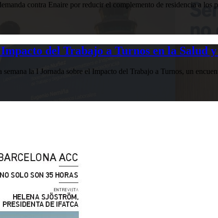
manda contra Enaire por reducir el complemento de residencia a los pr
Impacto del Trabajo a Turnos en la Salud y
esta semana la I Jornada sobre el Impacto del Trabajo a Turnos, u