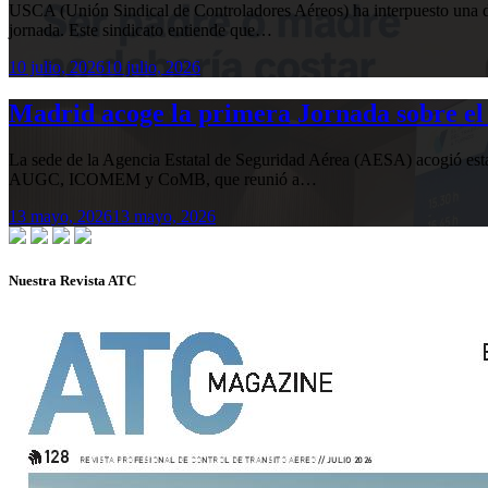
USCA (Unión Sindical de Controladores Aéreos) ha interpuesto una de
jornada. Este sindicato entiende que…
10 julio, 2026
10 julio, 2026
Madrid acoge la primera Jornada sobre el 
La sede de la Agencia Estatal de Seguridad Aérea (AESA) acogió 
AUGC, ICOMEM y CoMB, que reunió a…
13 mayo, 2026
13 mayo, 2026
Nuestra Revista ATC