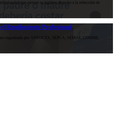
ofesionales que ejercen su legítimo derecho a la reducción de
 el Rendimiento Profesional
n encuentro organizado por APROCTA, SEPLA, SEMAF, COMME,