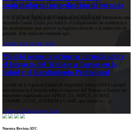
controladores con reducción de jornada
USCA (Unión Sindical de Controladores Aéreos) ha interpuesto una
demanda contra Enaire por reducir el complemento de residencia a
los profesionales que ejercen su legítimo derecho a la reducción de
jornada. Este sindicato entiende que…
10 julio, 2026
10 julio, 2026
Madrid acoge la primera Jornada sobre
el Impacto del Trabajo a Turnos en la
Salud y el Rendimiento Profesional
La sede de la Agencia Estatal de Seguridad Aérea (AESA) acogió
esta semana la I Jornada sobre el Impacto del Trabajo a Turnos, un
encuentro organizado por APROCTA, SEPLA, SEMAF,
COMME, AUGC, ICOMEM y CoMB, que reunió a…
13 mayo, 2026
13 mayo, 2026
Nuestra Revista ATC