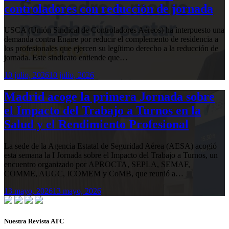
controladores con reducción de jornada
USCA (Unión Sindical de Controladores Aéreos) ha interpuesto una
demanda contra Enaire por reducir el complemento de residencia a
los profesionales que ejercen su legítimo derecho a la reducción de
jornada. Este sindicato entiende que…
10 julio, 2026
10 julio, 2026
Madrid acoge la primera Jornada sobre
el Impacto del Trabajo a Turnos en la
Salud y el Rendimiento Profesional
La sede de la Agencia Estatal de Seguridad Aérea (AESA) acogió
esta semana la I Jornada sobre el Impacto del Trabajo a Turnos, un
encuentro organizado por APROCTA, SEPLA, SEMAF,
COMME, AUGC, ICOMEM y CoMB, que reunió a…
13 mayo, 2026
13 mayo, 2026
Nuestra Revista ATC