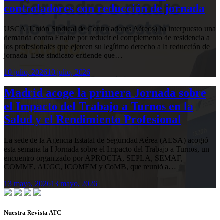
controladores con reducción de jornada
USCA (Unión Sindical de Controladores Aéreos) ha interpuesto una
demanda contra Enaire por reducir el complemento de residencia a
los profesionales que ejercen su legítimo derecho a la reducción de
jornada. Este sindicato entiende que…
10 julio, 2026
10 julio, 2026
Madrid acoge la primera Jornada sobre
el Impacto del Trabajo a Turnos en la
Salud y el Rendimiento Profesional
La sede de la Agencia Estatal de Seguridad Aérea (AESA) acogió
esta semana la I Jornada sobre el Impacto del Trabajo a Turnos, un
encuentro organizado por APROCTA, SEPLA, SEMAF,
COMME, AUGC, ICOMEM y CoMB, que reunió a…
13 mayo, 2026
13 mayo, 2026
Nuestra Revista ATC