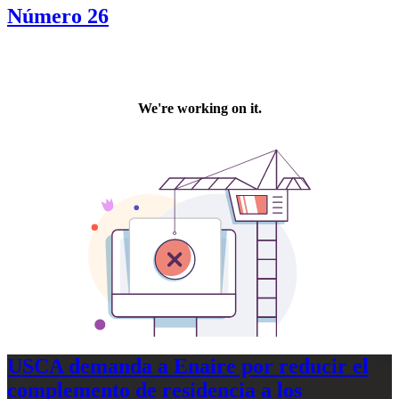
Número 26
USCA demanda a Enaire por reducir el
complemento de residencia a los