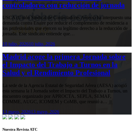
controladores con reducción de jornada
USCA (Unión Sindical de Controladores Aéreos) ha interpuesto una
demanda contra Enaire por reducir el complemento de residencia a
los profesionales que ejercen su legítimo derecho a la reducción de
jornada. Este sindicato entiende que…
10 julio, 2026
10 julio, 2026
Madrid acoge la primera Jornada sobre
el Impacto del Trabajo a Turnos en la
Salud y el Rendimiento Profesional
La sede de la Agencia Estatal de Seguridad Aérea (AESA) acogió
esta semana la I Jornada sobre el Impacto del Trabajo a Turnos, un
encuentro organizado por APROCTA, SEPLA, SEMAF,
COMME, AUGC, ICOMEM y CoMB, que reunió a…
13 mayo, 2026
13 mayo, 2026
Nuestra Revista ATC