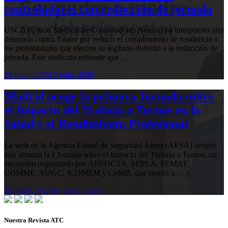
controladores con reducción de jornada
USCA (Unión Sindical de Controladores Aéreos) ha interpuesto una
demanda contra Enaire por reducir el complemento de residencia a
los profesionales que ejercen su legítimo derecho a la reducción de
jornada. Este sindicato entiende que…
10 julio, 2026
10 julio, 2026
Madrid acoge la primera Jornada sobre
el Impacto del Trabajo a Turnos en la
Salud y el Rendimiento Profesional
La sede de la Agencia Estatal de Seguridad Aérea (AESA) acogió
esta semana la I Jornada sobre el Impacto del Trabajo a Turnos, un
encuentro organizado por APROCTA, SEPLA, SEMAF,
COMME, AUGC, ICOMEM y CoMB, que reunió a…
13 mayo, 2026
13 mayo, 2026
Nuestra Revista ATC