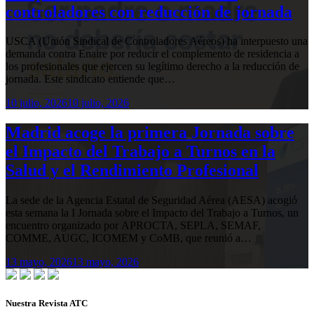
controladores con reducción de jornada
USCA (Unión Sindical de Controladores Aéreos) ha interpuesto una
demanda contra Enaire por reducir el complemento de residencia a
los profesionales que ejercen su legítimo derecho a la reducción de
jornada. Este sindicato entiende que…
10 julio, 2026
10 julio, 2026
Madrid acoge la primera Jornada sobre
el Impacto del Trabajo a Turnos en la
Salud y el Rendimiento Profesional
La sede de la Agencia Estatal de Seguridad Aérea (AESA) acogió
esta semana la I Jornada sobre el Impacto del Trabajo a Turnos, un
encuentro organizado por APROCTA, SEPLA, SEMAF,
COMME, AUGC, ICOMEM y CoMB, que reunió a…
13 mayo, 2026
13 mayo, 2026
Nuestra Revista ATC