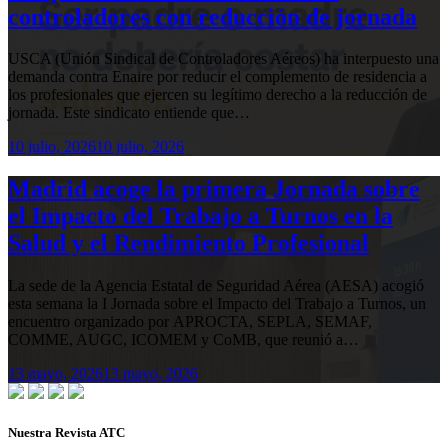
controladores con reducción de jornada
USCA (Unión Sindical de Controladores Aéreos) ha interpuesto una
demanda contra Enaire por reducir el complemento de residencia a
los profesionales que ejercen su legítimo derecho a la reducción de
jornada. Este sindicato entiende que…
10 julio, 2026
10 julio, 2026
Madrid acoge la primera Jornada sobre
el Impacto del Trabajo a Turnos en la
Salud y el Rendimiento Profesional
La sede de la Agencia Estatal de Seguridad Aérea (AESA) acogió
esta semana la I Jornada sobre el Impacto del Trabajo a Turnos, un
encuentro organizado por APROCTA, SEPLA, SEMAF,
COMME, AUGC, ICOMEM y CoMB, que reunió a…
13 mayo, 2026
13 mayo, 2026
Nuestra Revista ATC