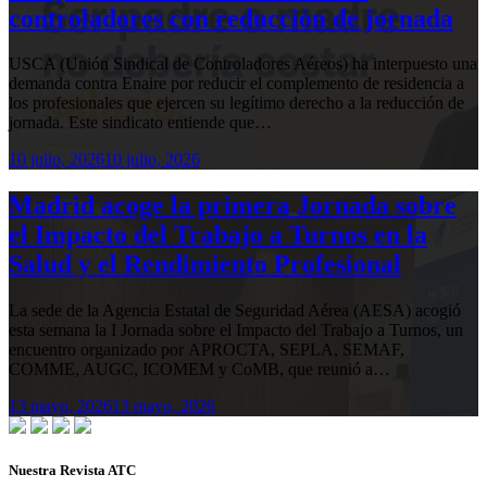
controladores con reducción de jornada
USCA (Unión Sindical de Controladores Aéreos) ha interpuesto una
demanda contra Enaire por reducir el complemento de residencia a
los profesionales que ejercen su legítimo derecho a la reducción de
jornada. Este sindicato entiende que…
10 julio, 2026
10 julio, 2026
Madrid acoge la primera Jornada sobre
el Impacto del Trabajo a Turnos en la
Salud y el Rendimiento Profesional
La sede de la Agencia Estatal de Seguridad Aérea (AESA) acogió
esta semana la I Jornada sobre el Impacto del Trabajo a Turnos, un
encuentro organizado por APROCTA, SEPLA, SEMAF,
COMME, AUGC, ICOMEM y CoMB, que reunió a…
13 mayo, 2026
13 mayo, 2026
Nuestra Revista ATC