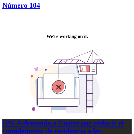
Número 104
USCA demanda a Enaire por reducir el
complemento de residencia a los