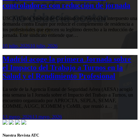
controladores con reducción de jornada
USCA (Unión Sindical de Controladores Aéreos) ha interpuesto una
demanda contra Enaire por reducir el complemento de residencia a
los profesionales que ejercen su legítimo derecho a la reducción de
jornada. Este sindicato entiende que…
10 julio, 2026
10 julio, 2026
Madrid acoge la primera Jornada sobre
el Impacto del Trabajo a Turnos en la
Salud y el Rendimiento Profesional
La sede de la Agencia Estatal de Seguridad Aérea (AESA) acogió
esta semana la I Jornada sobre el Impacto del Trabajo a Turnos, un
encuentro organizado por APROCTA, SEPLA, SEMAF,
COMME, AUGC, ICOMEM y CoMB, que reunió a…
13 mayo, 2026
13 mayo, 2026
Nuestra Revista ATC