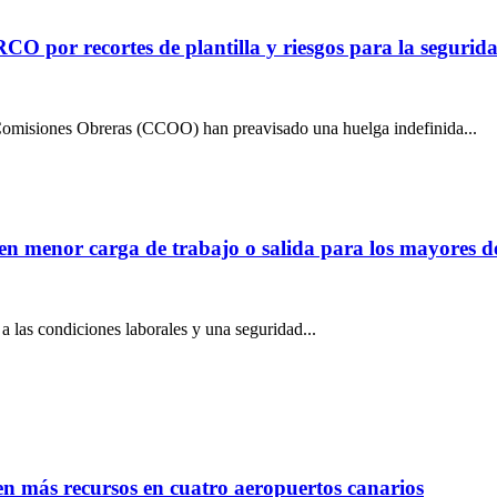
or recortes de plantilla y riesgos para la segurida
omisiones Obreras (CCOO) han preavisado una huelga indefinida...
den menor carga de trabajo o salida para los mayores d
a las condiciones laborales y una seguridad...
en más recursos en cuatro aeropuertos canarios