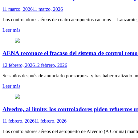
11 marzo, 2026
11 marzo, 2026
Los controladores aéreos de cuatro aeropuertos canarios —Lanzarote, 
Leer más
AENA reco­noce el fra­caso del sis­tema de con­trol remot
12 febrero, 2026
12 febrero, 2026
Seis años des­pués de anun­ciarlo por sor­presa y tras haber rea­li­zado un g
Leer más
Alvedro, al límite: los controladores piden refuerzos u
11 febrero, 2026
11 febrero, 2026
Los controladores aéreos del aeropuerto de Alvedro (A Coruña) mantie