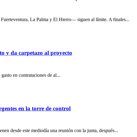
Fuerteventura, La Palma y El Hierro— siguen al límite. A finales...
o y da car­pe­tazo al pro­yecto
asto en con­tra­ta­cio­nes de al...
rgentes en la torre de control
nen desde este mediodía una reunión con la junta, después...